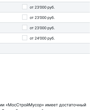
от
23’000
руб.
от
23’000
руб.
от
23’000
руб.
от
24’000
руб.
ании «МосСтройМусор» имеет достаточный