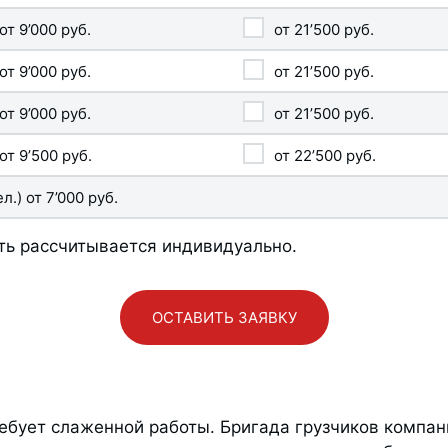
от
9’000
руб.
от
21’500
руб.
от
9’000
руб.
от
21’500
руб.
от
9’000
руб.
от
21’500
руб.
от
9’500
руб.
от
22’500
руб.
ел.) от
7’000
руб.
ь рассчитывается индивидуально.
ОСТАВИТЬ ЗАЯВКУ
требует слаженной работы. Бригада грузчиков комп