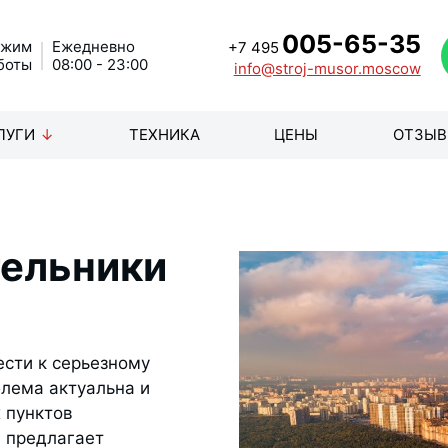
005-65-35
ежим
Ежедневно
+7 495
боты
08:00 - 23:00
info@stroj-musor.moscow
ЛУГИ
ТЕХНИКА
ЦЕНЫ
ОТЗЫ
тельники
сти к серьезному
лема актуальна и
 пунктов
 предлагает