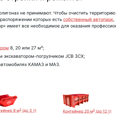
олигонах не принимают. Чтобы очистить территорию
 распоряжении которых есть
собственный автопарк
,
р» имеет все необходимое для оказания профессион
ером
8, 20 или 27 м³;
м экскаватором-погрузчиком JCB 3CX;
 автомобилях КАМАЗ и МАЗ.
3
тейнер 8 м
(до 3 т)
3
Контейнер 20 м
(до 12 т)