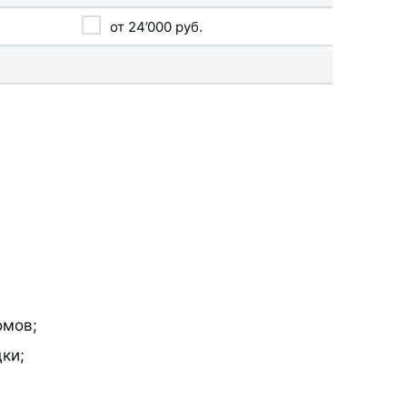
от
24’000
руб.
омов;
ки;