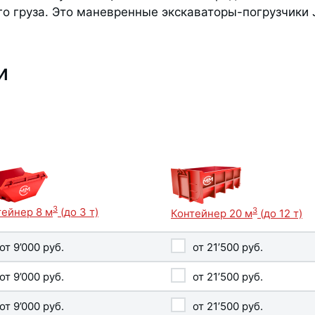
ого груза. Это маневренные экскаваторы-погрузчик
и
3
тейнер 8 м
(до 3 т)
3
Контейнер 20 м
(до 12 т)
от
9’000
руб.
от
21’500
руб.
от
9’000
руб.
от
21’500
руб.
от
9’000
руб.
от
21’500
руб.