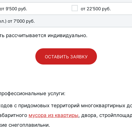
от
9’500
руб.
от
22’500
руб.
ел.) от
7’000
руб.
ь рассчитывается индивидуально.
ОСТАВИТЬ ЗАЯВКУ
профессиональные услуги:
ходов с придомовых территорий многоквартирных д
габаритного
мусора из квартиры
, двора, стройплощад
кие снегоплавильни.