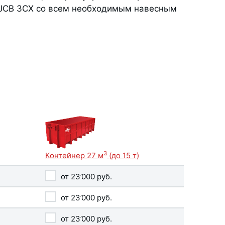
и JCB 3CX со всем необходимым навесным
3
Контейнер 27 м
(до 15 т)
от
23’000
руб.
от
23’000
руб.
от
23’000
руб.