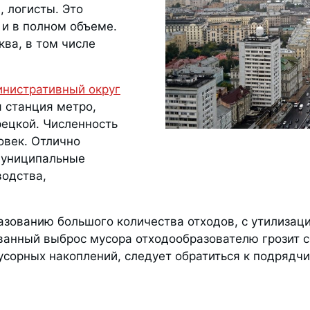
, логисты. Это
 и в полном объеме.
ва, в том числе
нистративный округ
 станция метро,
рецкой. Численность
овек. Отлично
муниципальные
водства,
азованию большого количества отходов, с утилизац
анный выброс мусора отходообразователю грозит с
сорных накоплений, следует обратиться к подрядчи