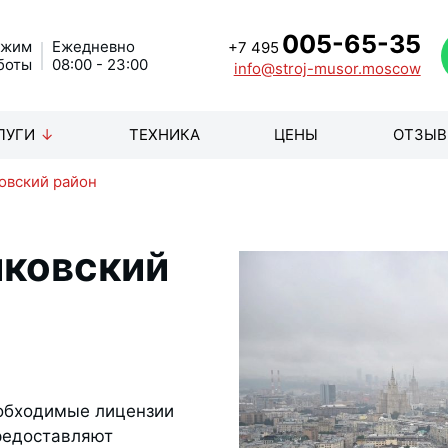
005-65-35
ежим
Ежедневно
+7 495
боты
08:00 - 23:00
info@stroj-musor.moscow
ЛУГИ
ТЕХНИКА
ЦЕНЫ
ОТЗЫ
овский район
йковский
обходимые лицензии
предоставляют