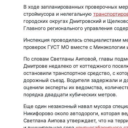
В ходе запланированных проверочных мер
строймусора и нелегальную
транспортиров
городских округах Дмитровский и Щелков
Главного регионального управления соде
Инспекция проводилась специалистами ме
проверок ГУСТ МО вместе с Минэкологии 
По словам Светланы Аиповой, главы подмо
Дмитрове недалеко от коттеджного поселк
остановили транспортное средство, с кот
дорожный съезд. Водителя задержали и до
оценили эксперты их ведомства, количес
порядка двадцати кубических метров.
Еще один незаконный навал мусора специ
Никифорово около автодороги, которая ве
Светлана Аипова утверждает, что на терр
и внушительная гора
крупногабаритного с