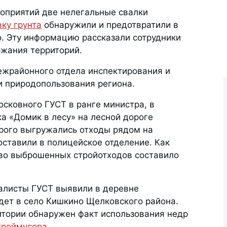
оприятий две нелегальные свалки
ку грунта
обнаружили и предотвратили в
о. Эту информацию рассказали сотрудники
ржания территорий.
жрайонного отдела инспектирования и
и природопользования региона.
сковного ГУСТ в ранге министра, в
а «Домик в лесу» на лесной дороге
орого выгружались отходы рядом на
ставили в полицейское отделение. Как
тво выброшенных стройотходов составило
алисты ГУСТ выявили в деревне
дет в село Кишкино Щелковского района.
итории обнаружен факт использования недр
троймусора
.