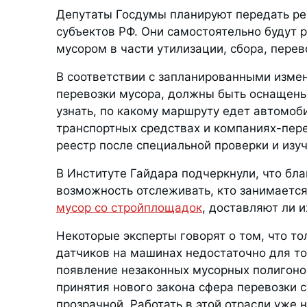
Депутаты Госдумы планируют передать р
субъектов РФ. Они самостоятельно будут р
мусором в части утилизации, сбора, перев
В соответствии с запланированными изме
перевозки мусора, должны быть оснащены
узнать, по какому маршруту едет автомоби
транспортных средствах и компаниях-пер
реестр после специальной проверки и изу
В Институте Гайдара подчеркнули, что бл
возможность отслеживать, кто занимается
мусор со стройплощадок
, доставляют ли 
Некоторые эксперты говорят о том, что то
датчиков на машинах недостаточно для то
появление незаконных мусорных полигонов.
принятия нового закона сфера перевозки 
прозрачной. Работать в этой отрасли уже 