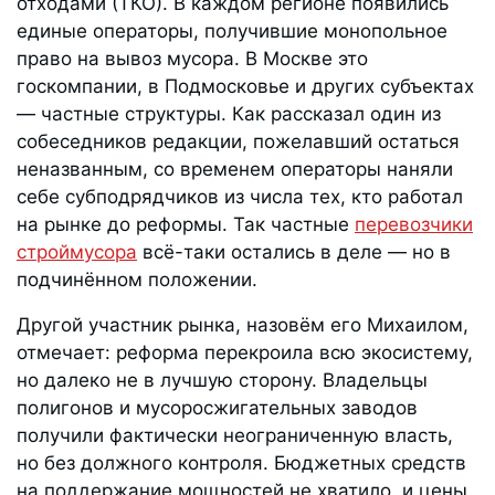
отходами (ТКО). В каждом регионе появились
единые операторы, получившие монопольное
право на вывоз мусора. В Москве это
госкомпании, в Подмосковье и других субъектах
— частные структуры. Как рассказал один из
собеседников редакции, пожелавший остаться
неназванным, со временем операторы наняли
себе субподрядчиков из числа тех, кто работал
на рынке до реформы. Так частные
перевозчики
строймусора
всё-таки остались в деле — но в
подчинённом положении.
Другой участник рынка, назовём его Михаилом,
отмечает: реформа перекроила всю экосистему,
но далеко не в лучшую сторону. Владельцы
полигонов и мусоросжигательных заводов
получили фактически неограниченную власть,
но без должного контроля. Бюджетных средств
на поддержание мощностей не хватило, и цены